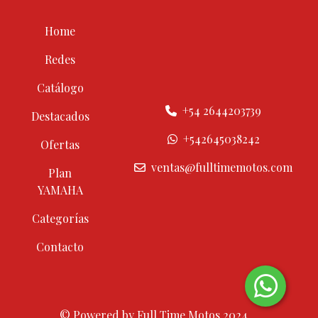
Home
Redes
Catálogo
+54 2644203739
Destacados
+542645038242
Ofertas
ventas@fulltimemotos.com
Plan
YAMAHA
Categorías
Contacto
© Powered by Full Time Motos 2024