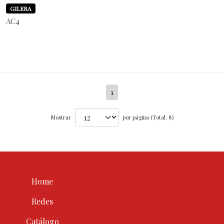
GILERA
AC4
1
Mostrar
por página (Total: 8)
Home
Redes
Catálogo